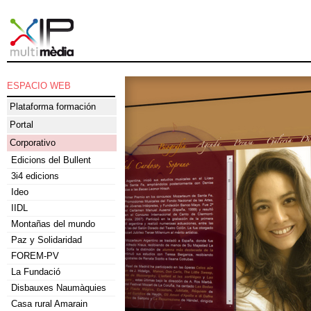
ESPACIO WEB
Plataforma formación
Portal
Corporativo
Edicions del Bullent
3i4 edicions
Ideo
IIDL
Montañas del mundo
Paz y Solidaridad
FOREM-PV
La Fundació
Disbauxes Naumàquies
Casa rural Amarain