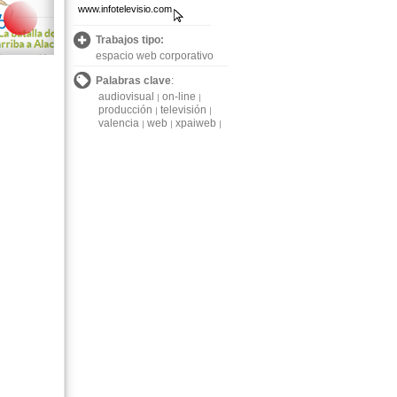
www.infotelevisio.com
Trabajos tipo:
espacio web corporativo
Palabras clave
:
audiovisual
on-line
producción
televisión
valencia
web
xpaiweb