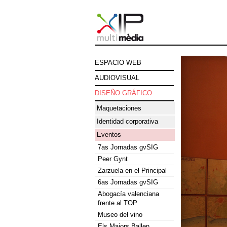
ESPACIO WEB
AUDIOVISUAL
DISEÑO GRÁFICO
Maquetaciones
Identidad corporativa
Eventos
7as Jornadas gvSIG
Peer Gynt
Zarzuela en el Principal
6as Jornadas gvSIG
Abogacía valenciana
frente al TOP
Museo del vino
Els Majors Ballen