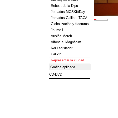
Rebost de la Dipu
Jornadas MOSKittDay
Jornadas Galileo-ITACA
Globalización y fracturas
Jaume I
Ausiàs March
Alfons el Magnànim
Rei Legislador
Calixto III
Representar la ciudad
Gráfica aplicada
CD-DVD