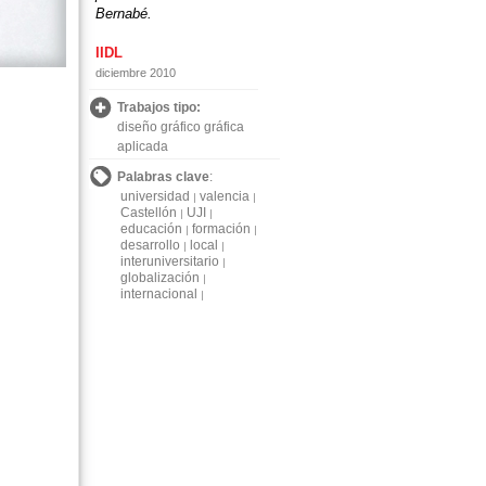
Bernabé.
IIDL
diciembre 2010
Trabajos tipo:
diseño gráfico gráfica
aplicada
Palabras clave
:
universidad
valencia
Castellón
UJI
educación
formación
desarrollo
local
interuniversitario
globalización
internacional