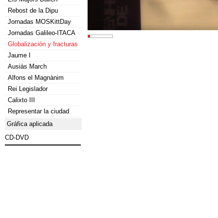
Rebost de la Dipu
Jornadas MOSKittDay
Jornadas Galileo-ITACA
Globalización y fracturas
Jaume I
Ausiàs March
Alfons el Magnànim
Rei Legislador
Calixto III
Representar la ciudad
Gráfica aplicada
CD-DVD