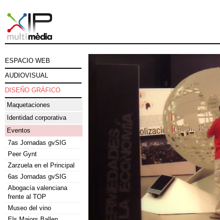
ESPACIO WEB
AUDIOVISUAL
DISEÑO GRÁFICO
Maquetaciones
Identidad corporativa
Eventos
7as Jornadas gvSIG
Peer Gynt
Zarzuela en el Principal
6as Jornadas gvSIG
Abogacía valenciana
frente al TOP
Museo del vino
Els Majors Ballen