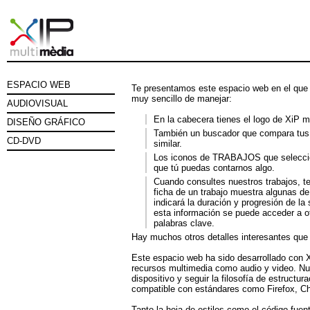
ESPACIO WEB
Te presentamos este espacio web en el que 
muy sencillo de manejar:
AUDIOVISUAL
En la cabecera tienes el logo de XiP mu
DISEÑO GRÁFICO
También un buscador que compara tus p
CD-DVD
similar.
Los iconos de TRABAJOS que selecci
que tú puedas contarnos algo.
Cuando consultes nuestros trabajos, t
ficha de un trabajo muestra algunas 
indicará la duración y progresión de la
esta información se puede acceder a ot
palabras clave.
Hay muchos otros detalles interesantes que 
Este espacio web ha sido desarrollado con 
recursos multimedia como audio y video. Nue
dispositivo y seguir la filosofía de estruc
compatible con estándares como Firefox, Ch
Tanto la hoja de estilos como el código fuen